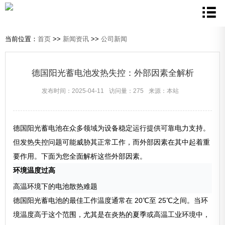
当前位置：
首页
>>
新闻资讯
>>
公司新闻
德国阳光蓄电池发热失控：外部因素全解析
发布时间：2025-04-11
访问量：275
来源：本站
德国阳光蓄电池在众多领域为设备稳定运行提供可靠电力支持。
但发热失控问题可能威胁其正常工作，而外部因素在其中起着重
要作用。下面为您全面解析这些外部因素。
环境温度过高
高温环境下的电池散热难题
德国阳光蓄电池的最佳工作温度通常在 20℃至 25℃之间。当环
境温度高于这个范围，尤其是在炎热的夏季或高温工业环境中，