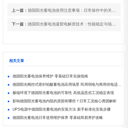
上一篇：
德国阳光蓄电池使用注意事项：日常操作中的关键细节
下一篇：
德国阳光蓄电池凝胶电解质技术：性能稳定与场景适配的双重优势
相关文章
●
德国阳光蓄电池保养维护 零基础日常实操指南
●
德国阳光阀控式密封铅酸蓄电池应用场景 民用弱电与商用供电适配解析
●
极端环境下德国阳光蓄电池的可靠性 高低温恶劣工况稳定表现
●
影响德国阳光蓄电池内阻的原因有哪些？日常工况核心诱因解析
●
UPS电源中德国阳光蓄电池的安装方法 新手标准化安装步骤
●
德国阳光蓄电池日常使用维护保养 零基础简易养护攻略