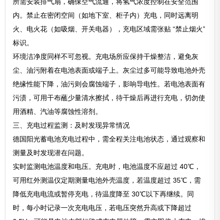
所需安装排气扇，确保空气流通，将氢气浓度控制在安全范围
内。禁止在密闭空间（如地下室、柜子内）充电，同时远离明
火、电火花（如吸烟、开关电器），充电区域需张贴 “禁止烟火”
标识。
环境洁净度同样不可忽视。充电场所应保持干燥整洁，避免灰
尘、油污附着在电池表面或端子上。灰尘过多可能导致电池外壳
绝缘性能下降，油污则会腐蚀端子，影响导电性。若电池表面有
污渍，可用干布蘸少量清水擦拭，待干燥后再进行充电，切勿使
用酒精、汽油等腐蚀性溶剂。
三、充电过程监测：及时发现异常情况
德国阳光蓄电池充电过程中，需全程关注电池状态，通过观察和
测量及时发现潜在问题。
实时监测电池温度和电压。充电时，电池温度不应超过 40℃，
可用红外测温仪定期测量电池外壳温度，若温度超过 35℃，需
降低充电电流或暂停充电，待温度降至 30℃以下再继续。同
时，每小时记录一次充电电压，若电压突然升高或下降超过