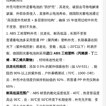
结构耐用性
外壳与密封件是蓄电池的 “防护壳”，其老化、破损会导致电解液
渗漏、外部杂质侵入，直接终止电池寿命。德国阳光蓄电池通过
“高强度外壳材质 + 多层密封结构”，确保 15 年使用过程中外壳
不变形、密封不失效。
1. ABS 工程塑料外壳：抗老化、耐高低温，长期不变形
普通蓄电池多采用普通 PP（聚丙烯）塑料外壳，长期暴露在阳
光下（紫外线照射）易老化、变脆，低温（-20℃以下）时易开
裂。德国阳光蓄电池则采用
进口 ABS 工程塑料（丙烯腈 - 丁二
烯 - 苯乙烯共聚物）
，经特殊改性处理：
抗老化性能优
：添加 0.5% 的紫外线吸收剂（如 UV-531），能
阻挡 90% 以上的紫外线，户外暴晒测试（70℃，1000 小时）
后，外壳冲击强度仍保持初始值的 92%，而普通 PP 外壳仅剩余
65%；
耐高低温范围广
：ABS 材质的脆化温度低至 - 40℃，热变形温度
高达 95℃，在 - 30℃至 50℃环境下长期使用，外壳无开裂、变