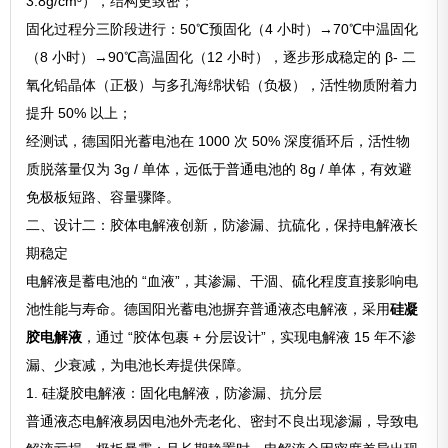
3.8g/cm³），结构更致密；
固化过程分三阶段进行：50℃预固化（4 小时）→70℃中温固化
（8 小时）→90℃高温固化（12 小时），逐步形成稳定的 β- 二
氧化铅晶体（正极）与多孔海绵状铅（负极），活性物质附着力
提升 50% 以上；
经测试，德国阳光蓄电池在 1000 次 50% 深度循环后，活性物
质脱落量仅为 3g / 单体，远低于普通电池的 8g / 单体，有效避
免极板短路、容量骤降。
二、设计二：胶体电解液创新，防渗漏、抗硫化，保持电解液长
期稳定
电解液是蓄电池的 “血液”，其渗漏、干涸、硫化程度直接影响电
池性能与寿命。德国阳光蓄电池摒弃普通液态电解液，采用
硅凝
胶电解液
，通过 “胶体包裹 + 分层设计”，实现电解液 15 年不渗
漏、少衰减，为电池长寿提供保障。
1. 硅凝胶电解液：固化电解液，防渗漏、抗分层
普通液态电解液易因电池外壳老化、密封不良出现渗漏，导致电