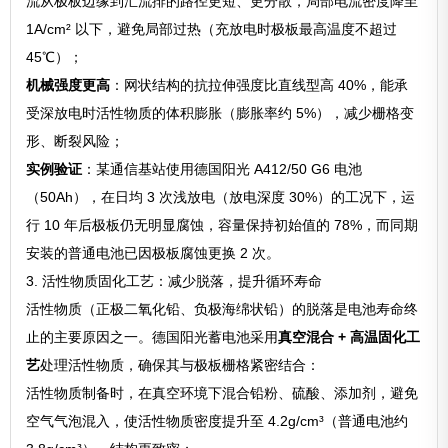
流从极板边缘到汇流排的路径更短、更分散，局部电流密度降至
1A/cm² 以下，避免局部过热（充放电时极板最高温度不超过
45℃）；
机械强度更高
：网状结构的抗拉伸强度比直线型高 40%，能承
受深放电时活性物质的体积膨胀（膨胀率约 5%），减少栅格变
形、断裂风险；
实例验证
：某通信基站使用德国阳光 A412/50 G6 电池
（50Ah），在日均 3 次浅放电（放电深度 30%）的工况下，运
行 10 年后极板仍无明显腐蚀，容量保持初始值的 78%，而同期
安装的普通电池已因极板腐蚀更换 2 次。
3. 活性物质固化工艺：减少脱落，提升循环寿命
活性物质（正极二氧化铅、负极海绵状铅）的脱落是电池寿命终
止的主要原因之一。德国阳光蓄电池采用
真空混合 + 高温固化工
艺
处理活性物质，确保其与极板栅格紧密结合：
活性物质制备时，在真空环境下混合铅粉、硫酸、添加剂，避免
空气气泡混入，使活性物质密度提升至 4.2g/cm³（普通电池约