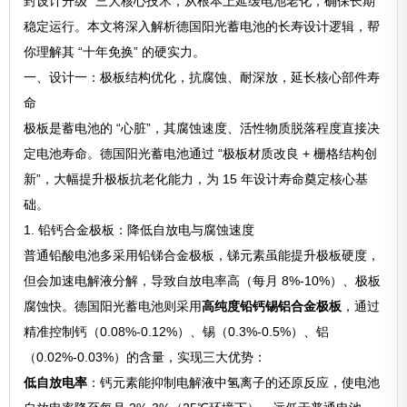
封设计升级” 三大核心技术，从根本上延缓电池老化，确保长期
稳定运行。本文将深入解析德国阳光蓄电池的长寿设计逻辑，帮
你理解其 “十年免换” 的硬实力。
一、设计一：极板结构优化，抗腐蚀、耐深放，延长核心部件寿
命
极板是蓄电池的 “心脏”，其腐蚀速度、活性物质脱落程度直接决
定电池寿命。德国阳光蓄电池通过 “极板材质改良 + 栅格结构创
新”，大幅提升极板抗老化能力，为 15 年设计寿命奠定核心基
础。
1. 铅钙合金极板：降低自放电与腐蚀速度
普通铅酸电池多采用铅锑合金极板，锑元素虽能提升极板硬度，
但会加速电解液分解，导致自放电率高（每月 8%-10%）、极板
腐蚀快。德国阳光蓄电池则采用
高纯度铅钙锡铝合金极板
，通过
精准控制钙（0.08%-0.12%）、锡（0.3%-0.5%）、铝
（0.02%-0.03%）的含量，实现三大优势：
低自放电率
：钙元素能抑制电解液中氢离子的还原反应，使电池