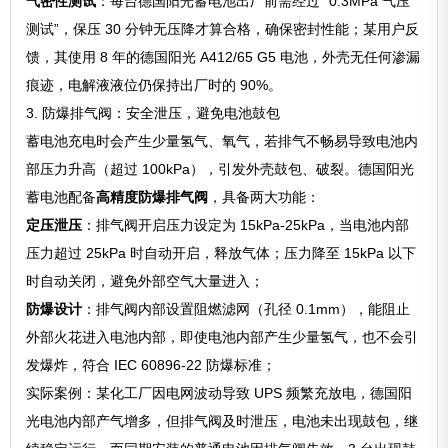
气密性测试
：每台德国阳光蓄电池出厂前需经过 “0.3MPa 气压
测试”，保压 30 分钟无压降才算合格，确保密封性能；某用户反
馈，其使用 8 年的德国阳光 A412/65 G5 电池，外壳无任何渗漏
痕迹，电解液液位仍保持出厂时的 90%。
3. 防爆排气阀：安全泄压，避免电池鼓包
蓄电池充电时会产生少量氢气、氧气，若排气不畅易导致电池内
部压力升高（超过 100kPa），引发外壳鼓包、破裂。德国阳光
蓄电池配备
高精度防爆排气阀
，具备两大功能：
定压泄压
：排气阀开启压力设定为 15kPa-25kPa，当电池内部
压力超过 25kPa 时自动开启，释放气体；压力降至 15kPa 以下
时自动关闭，避免外部空气大量进入；
防爆设计
：排气阀内部设置阻燃滤网（孔径 0.1mm），能阻止
外部火花进入电池内部，即使电池内部产生少量氢气，也不会引
发爆炸，符合 IEC 60896-22 防爆标准；
实际案例：某化工厂因电网波动导致 UPS 频繁充放电，德国阳
光电池内部产气增多，但排气阀及时泄压，电池未出现鼓包，继