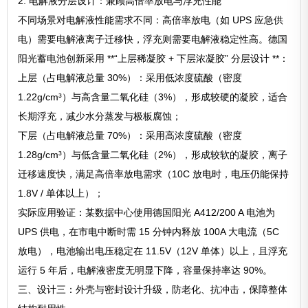
2. 电解液分层设计：兼顾高倍率放电与浮充性能
不同场景对电解液性能需求不同：高倍率放电（如 UPS 应急供
电）需要电解液离子迁移快，浮充则需要电解液稳定性高。德国
阳光蓄电池创新采用 **“上层稀凝胶 + 下层浓凝胶” 分层设计 **：
上层（占电解液总量 30%）：采用低浓度硫酸（密度
1.22g/cm³）与高含量二氧化硅（3%），形成较硬的凝胶，适合
长期浮充，减少水分蒸发与极板腐蚀；
下层（占电解液总量 70%）：采用高浓度硫酸（密度
1.28g/cm³）与低含量二氧化硅（2%），形成较软的凝胶，离子
迁移速度快，满足高倍率放电需求（10C 放电时，电压仍能保持
1.8V / 单体以上）；
实际应用验证：某数据中心使用德国阳光 A412/200 A 电池为
UPS 供电，在市电中断时需 15 分钟内释放 100A 大电流（5C
放电），电池输出电压稳定在 11.5V（12V 单体）以上，且浮充
运行 5 年后，电解液密度无明显下降，容量保持率达 90%。
三、设计三：外壳与密封设计升级，防老化、抗冲击，保障整体