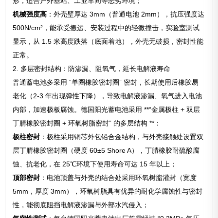
形，适合户外基站、工业车间等恶劣环境；
机械强度高
：外壳壁厚达 3mm（普通电池 2mm），抗压强度达
500N/cm²，能承受搬运、安装过程中的轻微撞击，实验室测试
显示，从 1.5 米高度跌落（底面着地），外壳无破损，密封性能
正常。
2. 多层密封结构：防渗漏、阻氧气，延长电解液寿命
普通蓄电池多采用 “单圈橡胶密封圈” 密封，长期使用后橡胶易
老化（2-3 年出现弹性下降），导致电解液渗漏、氧气进入电池
内部，加速极板腐蚀。德国阳光蓄电池采用 **“金属极柱 + 双层
丁腈橡胶密封圈 + 环氧树脂密封” 的多层结构 **：
极柱密封
：极柱采用铜芯外包铅合金结构，与外壳接触处设置双
层丁腈橡胶密封圈（硬度 60±5 Shore A），丁腈橡胶耐硫酸腐
蚀、抗老化，在 25℃环境下使用寿命可达 15 年以上；
顶部密封
：电池顶盖与外壳的结合处采用环氧树脂灌封（宽度
5mm，厚度 3mm），环氧树脂具有优异的耐化学腐蚀性与密封
性，能彻底阻挡电解液渗漏与外部水汽侵入；