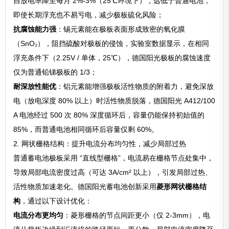
自放电率降至每月 2%-3%（25℃环境下），远低于普通电池，
即使长期浮充也不易亏电，减少极板硫化风险；
抗腐蚀能力强
：锡元素能在极板表面形成致密的氧化膜
（SnO₂），阻挡硫酸对极板的侵蚀，实验室数据显示，在相同
浮充条件下（2.25V / 单体，25℃），德国阳光极板的腐蚀速度
仅为普通铅锑极板的 1/3；
耐深放性能优
：铝元素能增强极板活性物质的附着力，避免深放
电（放电深度 80% 以上）时活性物质脱落，德国阳光 A412/100
A 电池经过 500 次 80% 深度循环后，容量仍能保持初始值的
85%，而普通电池相同循环后容量仅剩 60%。
2. 网状栅格结构：提升电流分布均匀性，减少局部过热
普通蓄电池极板采用 “直线型栅格”，电流易在栅格节点处集中，
导致局部电流密度过高（可达 3A/cm² 以上），引发局部过热、
活性物质加速老化。德国阳光蓄电池创新采用
菱形网状栅格结
构
，通过以下设计优化：
电流分布更均匀
：菱形栅格的节点间距更小（仅 2-3mm），电