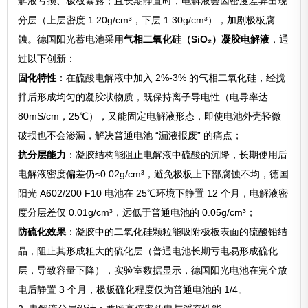
解液亏损、极板暴露；且长期静置时，电解液会因密度差异出现
分层（上层密度 1.20g/cm³，下层 1.30g/cm³），加剧极板腐
蚀。德国阳光蓄电池采用
气相二氧化硅（SiO₂）凝胶电解液
，通
过以下创新：
固化特性
：在硫酸电解液中加入 2%-3% 的气相二氧化硅，经搅
拌后形成均匀的凝胶状物质，既保持离子导电性（电导率达
80mS/cm，25℃），又能固定电解液形态，即使电池外壳轻微
破损也不会渗漏，解决普通电池 “漏液报废” 的痛点；
抗分层能力
：凝胶结构能阻止电解液中硫酸的沉降，长期使用后
电解液密度偏差仍≤0.02g/cm³，避免极板上下部腐蚀不均，德国
阳光 A602/200 F10 电池在 25℃环境下静置 12 个月，电解液密
度分层差仅 0.01g/cm³，远低于普通电池的 0.05g/cm³；
防硫化效果
：凝胶中的二氧化硅颗粒能吸附极板表面的硫酸铅结
晶，阻止其形成粗大的硫化层（普通电池长期亏电易形成硫化
层，导致容量下降），实验室数据显示，德国阳光电池在完全放
电后静置 3 个月，极板硫化程度仅为普通电池的 1/4。