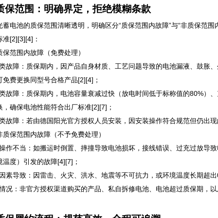
质保范围：明确界定，拒绝模糊条款
光蓄电池的质保范围清晰透明，明确区分“质保范围内故障”与“非质保范围
[2][3][4]：
质保范围内故障（免费处理）
质量类故障：质保期内，因产品自身材质、工艺问题导致的电池漏液、鼓胀
免费更换同型号合格产品[2][4]；
性能类故障：质保期内，电池容量衰减过快（放电时间低于标称值的80%）
，确保电池性能符合出厂标准[2][7]；
安装类故障：若由德国阳光官方授权人员安装，因安装操作符合规范但仍出现
非质保范围内故障（不予免费处理）
人为操作不当：如搬运时倒置、摔撞导致电池损坏，接线错误、过充过放导
温度）引发的故障[4][7]；
环境因素导致：因雷击、火灾、洪水、地震等不可抗力，或环境温度长期超出0
其他情况：非官方授权渠道购买的产品、私自拆修电池、电池超过质保期，