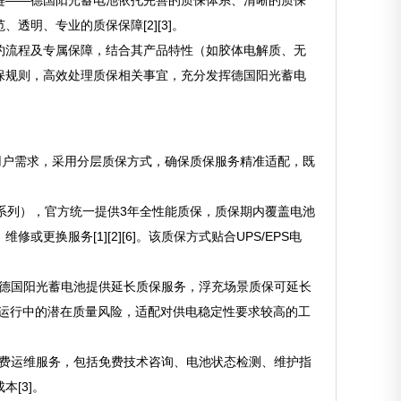
键——德国阳光蓄电池依托完善的质保体系、清晰的质保
明、专业的质保保障[2][3]。
约流程及专属保障，结合其产品特性（如胶体电解质、无
保规则，高效处理质保相关事宜，充分发挥德国阳光蓄电
用户需求，采用分层质保方式，确保质保服务精准适配，既
12系列），官方统一提供3年全性能质保，质保期内覆盖电池
换服务[1][2][6]。该质保方式贴合UPS/EPS电
，德国阳光蓄电池提供延长质保服务，浮充场景质保可延长
期运行中的潜在质量风险，适配对供电稳定性要求较高的工
免费运维服务，包括免费技术咨询、电池状态检测、维护指
[3]。