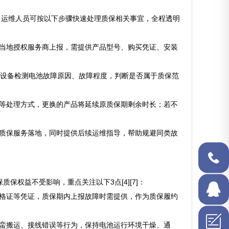
，运维人员可按以下步骤快速处理质保相关事宜，全程透明
或当地授权服务商上报，需提供产品型号、购买凭证、安装
业设备检测电池故障原因、故障程度，判断是否属于质保范
品等处理方式，更换的产品将延续原质保期剩余时长；若不
保质保服务落地，同时提供后续运维指导，帮助规避同类故
1506349
权益不受影响，重点关注以下3点[4][7]：
合格证等凭证，质保期内上报故障时需提供，作为质保履约
在线QQ
野蛮搬运、接线错误等行为，保持电池运行环境干燥、通