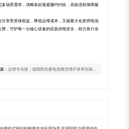
配多场景需求，清晰条款规避履约纠纷，高效流程保障服
充分享受质保权益，降低运维成本，又能最大化发挥电池
支撑，守护每一台核心设备的应急供电安全，助力各行业
篇：
运维专业版｜德国阳光蓄电池规范维护保养实操，精准护养，护航长效稳定运行
光阀控式密封铅酸蓄电池应用场景 民用弱电与商用供电适配解析