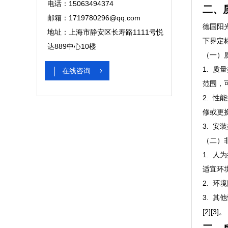
电话：15063494374
二、
邮箱：1719780296@qq.com
德国阳
地址：上海市静安区长寿路1111号悦
下界定标准
达889中心10楼
（一）
1. 
在线咨询
范围，可
2. 
修或更换
3. 
（二）
1. 
适宜环境
2. 
3. 
[2][3]。