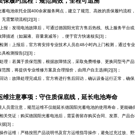
质保履约流程：规范高效，全程可追溯
光蓄电池依托全国400余家服务网点，建立了规范、高效的质保履约流程
无需繁琐流程[2][3]：
故障上报：发现电池故障后，可通过德国阳光官方售后热线、线上服务平台
故障描述（如漏液、容量衰减等），便于官方快速核实[3]；
现场检测：上报后，官方将安排专业技术人员在48小时内上门检测，通过专
具检测报告[2][3]；
故障处理：若属于质保范围，根据故障情况，采取免费维修、更换同型号产
保范围，将提供专业维修方案及合理报价，由用户自主选择[2][3]；
售后回访：故障处理完成后，官方将进行售后回访，确认设备运行正常，确
运维注意事项：守住质保底线，延长电池寿命
维人员需注意，规范运维不仅能延长德国阳光蓄电池的使用寿命，更能确保质保
留存相关凭证：购买德国阳光蓄电池后，需妥善留存购买合同、发票、产品
据[3]；
规范操作运维：严格按照产品说明书及官方运维指导操作，避免过充过放、