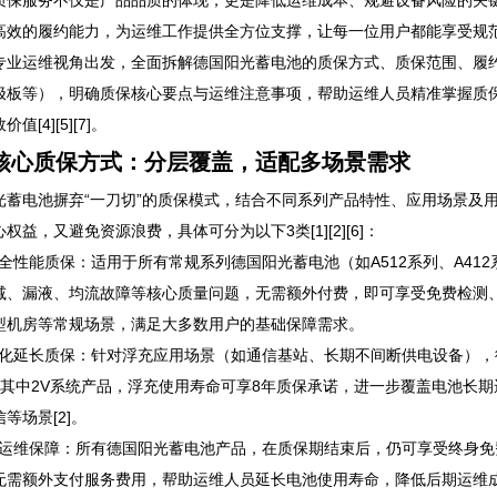
质保服务不仅是产品品质的体现，更是降低运维成本、规避设备风险的关
高效的履约能力，为运维工作提供全方位支撑，让每一位用户都能享受规范、透
专业运维视角出发，全面拆解德国阳光蓄电池的质保方式、质保范围、履
极板等），明确质保核心要点与运维注意事项，帮助运维人员精准掌握质
值[4][5][7]。
核心质保方式：分层覆盖，适配多场景需求
光蓄电池摒弃“一刀切”的质保模式，结合不同系列产品特性、应用场景及
权益，又避免资源浪费，具体可分为以下3类[1][2][6]：
基础全性能质保：适用于所有常规系列德国阳光蓄电池（如A512系列、A4
、漏液、均流故障等核心质量问题，无需额外付费，即可享受免费检测、维修或更
型机房等常规场景，满足大多数用户的基础保障需求。
场景化延长质保：针对浮充应用场景（如通信基站、长期不间断供电设备）
；其中2V系统产品，浮充使用寿命可享8年质保承诺，进一步覆盖电池长
等场景[2]。
终身运维保障：所有德国阳光蓄电池产品，在质保期结束后，仍可享受终身
无需额外支付服务费用，帮助运维人员延长电池使用寿命，降低后期运维成本