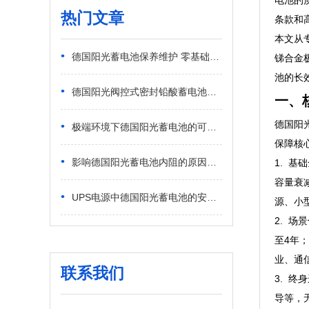
电池的
热门文章
条款和
本文从
•
德国阳光蓄电池保养维护 零基础日常实操指南
锑合金
池的长效价
•
德国阳光阀控式密封铅酸蓄电池应用场景 民用弱电与商用供电适配解析
一、
德国阳
•
极端环境下德国阳光蓄电池的可靠性 高低温恶劣工况稳定表现
保障核心
•
影响德国阳光蓄电池内阻的原因有哪些？日常工况核心诱因解析
1. 
容量衰减
•
UPS电源中德国阳光蓄电池的安装方法 新手标准化安装步骤
源、小
2. 
至4年
业、通信
联系我们
3. 
导等，