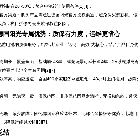
控制在20~30℃，契合电池设计使用条件[1][4]；
选择官方渠道：购买产品需通过德国阳光官方授权渠道，避免购买翻新机、
员，私自拆修将丧失质保权益[2][3]。
德国阳光专属优势：质保有力度，运维更省心
光蓄电池的质保服务，始终以“专业、透明、高效”为核心，结合产品自身优
质保周期长，覆盖全面：基础质保3年，浮充场景可延长至4年，2V系统浮
位覆盖电池全生命周期[2][7]；
履约效率高，响应迅速：全国400余家服务网点联动，48小时上门检测，故
条款透明，无隐形消费：质保范围、非质保范围界定清晰，无模糊条款，质保
品质兜底，减少故障：依托德国专利胶体技术、无锑合金极板等优势，电池
步降低运维风险[4][5][7]。
总结