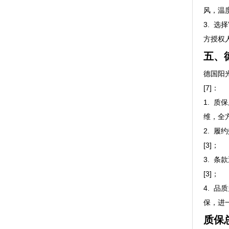
风，温度
3. 
方授权人
五、
德国阳
[7]：
1. 
维，全方
2. 
[3]；
3. 
[3]；
4. 
保，进一
质保