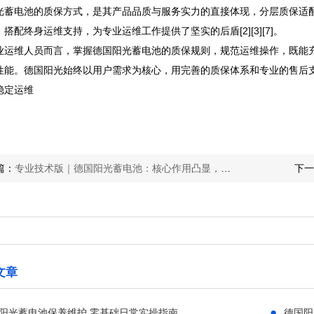
光蓄电池的质保方式，是其产品品质与服务实力的直接体现，分层质保适
搭配终身运维支持，为专业运维工作提供了坚实的后盾[2][3][7]。
业运维人员而言，掌握德国阳光蓄电池的质保规则，规范运维操作，既能
性能。德国阳光始终以用户需求为核心，用完善的质保体系和专业的售后
稳定运维
篇：
专业技术版｜德国阳光蓄电池：核心作用凸显，六大优势筑牢储能安全防线
下一
文章
●
阳光蓄电池保养维护 零基础日常实操指南
德国阳