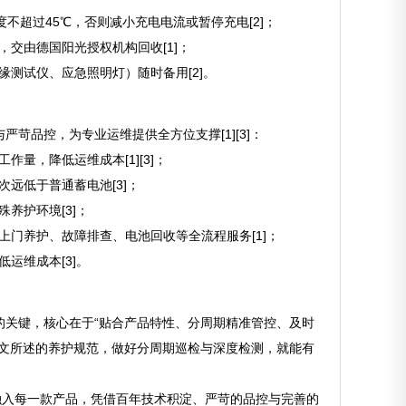
不超过45℃，否则减小充电电流或暂停充电[2]；
，交由德国阳光授权机构回收[1]；
缘测试仪、应急照明灯）随时备用[2]。
苛品控，为专业运维提供全方位支撑[1][3]：
量，降低运维成本[1][3]；
远低于普通蓄电池[3]；
养护环境[3]；
上门养护、故障排查、电池回收等全流程服务[1]；
运维成本[3]。
的关键，核心在于“贴合产品特性、分周期精准管控、及时
本文所述的养护规范，做好分周期巡检与深度检测，就能有
融入每一款产品，凭借百年技术积淀、严苛的品控与完善的