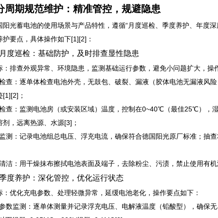
分周期规范维护：精准管控，规避隐患
国阳光蓄电池的使用场景与产品特性，遵循“月度巡检、季度养护、年度深
护要点，具体操作如下[1][2]：
月度巡检：基础防护，及时排查显性隐患
标：排查外观异常、环境隐患，监测基础运行参数，避免小问题扩大，操
外观检查：逐单体检查电池外壳，无鼓包、破裂、漏液（胶体电池无漏液风
1][2]；
环境检查：监测电池房（或安装区域）温度，控制在0~40℃（最佳25℃），
剂，远离热源、水源[3]；
数监测：记录电池组总电压、浮充电流，确保符合德国阳光原厂标准；抽查3-5
基础清洁：用干燥抹布擦拭电池表面及端子，去除粉尘、污渍，禁止使用有机溶
季度养护：深化管控，优化运行状态
标：优化充电参数、处理轻微异常，延缓电池老化，操作要点如下：
全面参数监测：逐单体测量并记录浮充电压、电解液温度（铅酸型），确保无