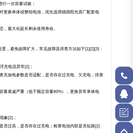
年进行一次容量试验；
及时更换单体或整组电池，优先选用德国阳光原厂配套电
状态，最大化延长剩余使用寿命。
避免故障扩大，常见故障及排查方法如下[1][2][3]：
浮充电流异常[2]；
检查充放电参数是否适配，是否存在过充电、欠充电；排查
1506349
容量衰减严重（低于额定容量80%），更换异常单体电
在线QQ
象[2]；
是否过高，是否存在过充电；检查电池内部是否短路[2]