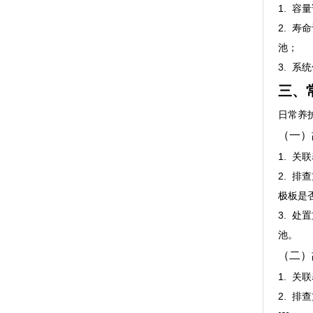
1. 
2. 
池；
3. 
三、
日常养
（一）
1. 关
2. 
极板是否
3. 
池。
（二）
1. 
2. 