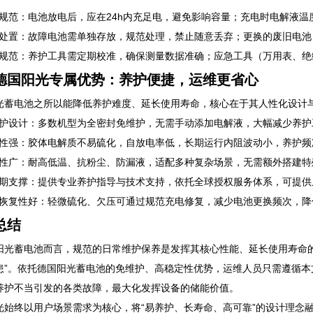
充电规范：电池放电后，应在24h内充足电，避免影响容量；充电时电解液温度
故障处置：故障电池需单独存放，规范处理，禁止随意丢弃；更换的废旧电池
工具规范：养护工具需定期校准，确保测量数据准确；应急工具（万用表、绝
德国阳光专属优势：养护便捷，运维更省心
光蓄电池之所以能降低养护难度、延长使用寿命，核心在于其人性化设计与严
免维护设计：多数机型为全密封免维护，无需手动添加电解液，大幅减少养护工作
稳定性强：胶体电解质不易硫化，自放电率低，长期运行内阻波动小，养护频次
适配性广：耐高低温、抗粉尘、防漏液，适配多种复杂场景，无需额外搭建特殊
全周期支撑：提供专业养护指导与技术支持，依托全球授权服务体系，可提供
容量恢复性好：轻微硫化、欠压可通过规范充电修复，减少电池更换频次，降低
总结
阳光蓄电池而言，规范的日常维护保养是发挥其核心性能、延长使用寿命
患”。依托德国阳光蓄电池的免维护、高稳定性优势，运维人员只需遵循
养护不当引发的各类故障，最大化发挥设备的储能价值。
光始终以用户场景需求为核心，将“易养护、长寿命、高可靠”的设计理念