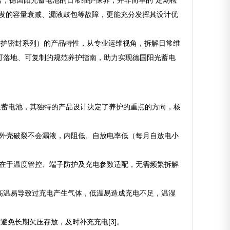
而言，德国阳光蓄电池的日常维护保养，并非简单的“定期检
引发的容量衰减、漏液鼓包等故障，更能充分发挥其设计优
系列、免维护密封系列）的产品特性，从专业运维视角，拆解日常维
可落地、可复制的规范养护指南，助力实现德国阳光蓄电
通蓄电池，其独特的产品设计决定了养护的重点的方向，核
，外壳破裂不会漏液，内阻低、自放电率低（每月自放电小
点在于温度管控、端子防护及充电参数适配，无需频繁拆解
℃，高温易导致过充电产生气体，低温易造成充电不足，温湿
避免长期欠压存放，及时补充充电[3]。