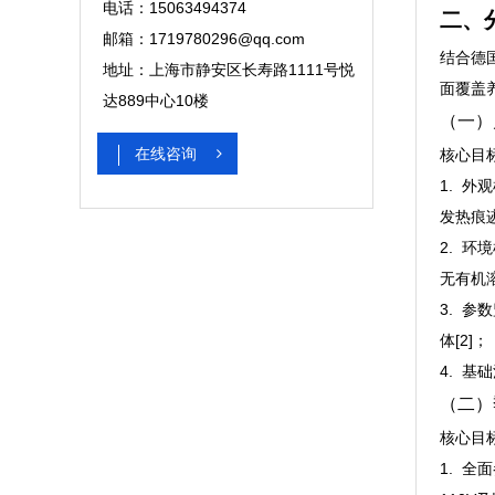
电话：15063494374
二、
邮箱：1719780296@qq.com
结合德
地址：上海市静安区长寿路1111号悦
面覆盖养
达889中心10楼
（一）
在线咨询
核心目
1. 
发热痕迹[
2. 
无有机溶
3. 参
体[2]；
4. 
（二）
核心目
1. 