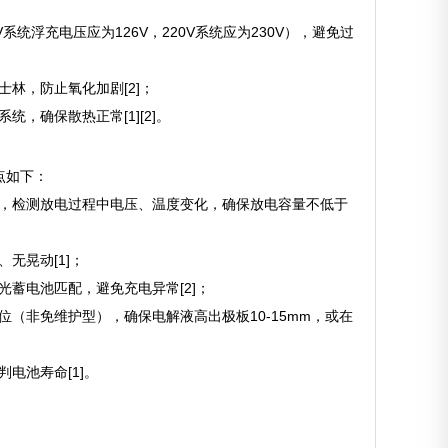
统浮充电压应为126V，220V系统应为230V），避免过
林，防止氧化加剧[2]；
，确保散热正常[1][2]。
点如下：
0%，检测放电过程中电压、温度变化，确保放电容量不低于
无晃动[1]；
光蓄电池匹配，避免充电异常[2]；
（非免维护型），确保电解液高出极板10-15mm，或在
电池寿命[1]。