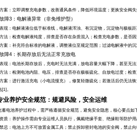
处置方案：立即调整充电参数，改善通风条件，降低环境温度；更换安全阀
故障3：电解液异常（非免维护型）
关联表现：电解液液位低于标准线，电解液浑浊、有沉淀物，沉淀物与极板距离小
排查方法：检查电解液纯度，排查是否存在杂质混入；检查充电参数，是否因
处置方案：补充符合标准的电解液，调整液位至规定范围；过滤电解液中的
故障4：长期存放后无法正常充放电
关联表现：电池长期存放后，充电时无法充满，放电容量大幅下降，甚至无法充
排查方法：检测电池内阻、电压，排查是否存在极板硫化、自放电过度；检查充电
处置方案：进行激活充电（小电流慢充），修复轻微硫化；若激活后仍无法
[1]。
专业养护安全规范：规避风险，安全运维
光蓄电池养护过程中，需严格遵循安全规范，避免安全隐患，核心要点如下[1
人员资质：养护操作需由专业运维人员执行，佩戴绝缘手套、绝缘鞋等防护用品
操作禁忌：电池上方不可放置金属工具；禁止拆卸密封电池的安全阀，禁止