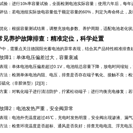
容量试验：进行10h率容量试验，全面检测电池实际容量；使用六年后，每
寿命评估：若电池组实际放电容量低于额定容量的60%，判定为寿命终止，
系统优化：根据容量测试结果，调整充放电参数、养护周期，适配电池老化
常见养护故障排查：精准定位，科学处置
护中，需重点关注德国阳光蓄电池的异常表现，结合其产品特性精准排查处置，
故障1：单体电压偏差过大，容量衰减
联表现：单体电池电压偏差超过0.1V，电池组总容量下降，放电时间缩短，
排查方法：检测单体电池内阻、电压，排查是否存在端子氧化、接触不良；
硫化（非胶体型）[2][3]；
处置方案：对氧化端子进行清洁防护，拧紧松动端子；进行均衡充电修复；若
故障2：电池发热严重，安全阀异常
关联表现：电池外壳温度超过45℃，充电时发热明显，安全阀出现渗液、漏气现
排查方法：检查环境温度是否超标、通风是否良好；排查充电电流、浮充电压