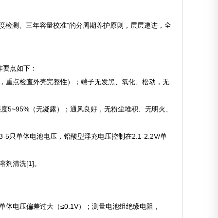
度检测、三年容量校准”的分周期养护原则，层层递进，全
作要点如下：
险，重点检查外壳完整性）；端子无发黑、氧化、松动，无
湿度5~95%（无凝露）；通风良好，无粉尘堆积、无明火、
只单体电池电压，铅酸型浮充电压控制在2.1-2.2V/单
剂清洗[1]。
单体电压偏差过大（≤0.1V）；测量电池组绝缘电阻，