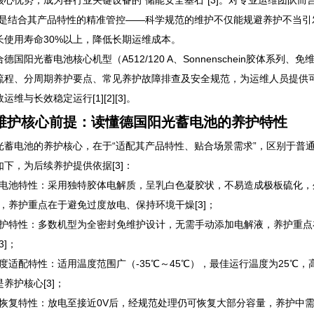
核心优势，成为各行业关键设备的“储能安全基石”[3]。对专业运维团队
而是结合其产品特性的精准管控——科学规范的维护不仅能规避养护不当
长使用寿命30%以上，降低长期运维成本。
德国阳光蓄电池核心机型（A512/120 A、Sonnenschein胶体
流程、分周期养护要点、常见养护故障排查及安全规范，为运维人员提供
运维与长效稳定运行[1][2][3]。
维护核心前提：读懂德国阳光蓄电池的养护特性
光蓄电池的养护核心，在于“适配其产品特性、贴合场景需求”，区别于普
如下，为后续养护提供依据[3]：
胶体电池特性：采用独特胶体电解质，呈乳白色凝胶状，不易造成极板硫化
），养护重点在于避免过度放电、保持环境干燥[3]；
免维护特性：多数机型为全密封免维护设计，无需手动添加电解液，养护重
3]；
温湿度适配特性：适用温度范围广（-35℃～45℃），最佳运行温度为25
养护核心[3]；
容量恢复特性：放电至接近0V后，经规范处理仍可恢复大部分容量，养护中需