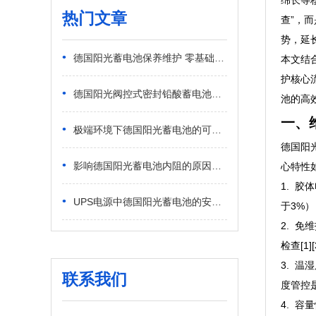
绵长等
热门文章
查”，
势，延
•
德国阳光蓄电池保养维护 零基础日常实操指南
本文结合
护核心
•
德国阳光阀控式密封铅酸蓄电池应用场景 民用弱电与商用供电适配解析
池的高效
一、
•
极端环境下德国阳光蓄电池的可靠性 高低温恶劣工况稳定表现
德国阳
•
影响德国阳光蓄电池内阻的原因有哪些？日常工况核心诱因解析
心特性
1. 
•
UPS电源中德国阳光蓄电池的安装方法 新手标准化安装步骤
于3%
2. 
检查[1][
3. 
联系我们
度管控是
4. 