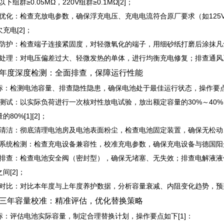
以下组群≥0.05MΩ，220V组群≥0.1MΩ[2]；
电优化：检查充放电参数，确保浮充电压、充电电流符合原厂要求（如125V系
充电[2]；
端子防护：检查端子连接紧固度，对轻微氧化的端子，用细砂纸打磨后涂抹凡士
异常处理：对电压偏差过大、轻微发热的单体，进行均衡充电修复；排查通风系统
年度深度检测：全面排查，保障运行性能
标：检测电池容量、排查隐性隐患，确保电池处于最佳运行状态，操作要
容量测试：以实际负荷进行一次核对性放电试验，放出额定容量的30%～4
80%[1][2]；
全面清洁：彻底清理电池房及电池表面粉尘，检查电池固定装置，确保无松动、
充电系统检测：检查充电设备兼容性，校准充电参数，确保充电设备与德国阳
隐患排查：检查电池安全阀（密封型），确保无堵塞、无失效；排查电解液液位
间[2]；
数据对比：对比本年度与上年度养护数据，分析容量衰减、内阻变化趋势，预判
三年容量校准：精准评估，优化替换策略
标：评估电池实际容量，制定合理替换计划，操作要点如下[1]：