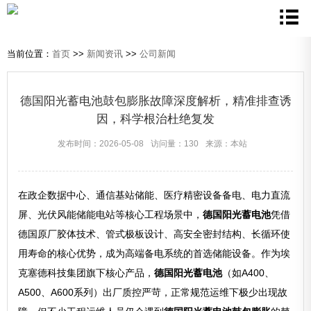
当前位置：
首页
>>
新闻资讯
>>
公司新闻
德国阳光蓄电池鼓包膨胀故障深度解析，精准排查诱
因，科学根治杜绝复发
发布时间：2026-05-08
访问量：130
来源：本站
在政企数据中心、通信基站储能、医疗精密设备备电、电力直流
屏、光伏风能储能电站等核心工程场景中，
德国阳光蓄电池
凭借
德国原厂胶体技术、管式极板设计、高安全密封结构、长循环使
用寿命的核心优势，成为高端备电系统的首选储能设备。作为埃
克塞德科技集团旗下核心产品，
德国阳光蓄电池
（如A400、
A500、A600系列）出厂质控严苛，正常规范运维下极少出现故