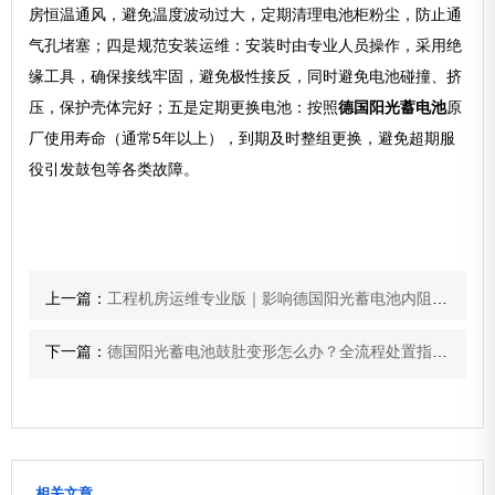
房恒温通风，避免温度波动过大，定期清理电池柜粉尘，防止通
气孔堵塞；四是规范安装运维：安装时由专业人员操作，采用绝
缘工具，确保接线牢固，避免极性接反，同时避免电池碰撞、挤
压，保护壳体完好；五是定期更换电池：按照
德国阳光蓄电池
原
厂使用寿命（通常5年以上），到期及时整组更换，避免超期服
役引发鼓包等各类故障。
上一篇：
工程机房运维专业版｜影响德国阳光蓄电池内阻的关键因素解析，严控内阻数值，长效保障胶体电池备电性能稳定
下一篇：
德国阳光蓄电池鼓肚变形怎么办？全流程处置指南，筑牢核心场景储能安全
相关文章