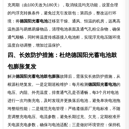
充周期（由100天改为180天），取消续流均充功能，设置合理
的均浮充转换条件，避免过充引发鼓包；第四步，整改运行环
境：将
德国阳光蓄电池
迁移至干燥、通风、恒温的机房，远离高
温热源与易燃易爆物品，清理电池表面及通气孔粉尘杂物，确保
通气顺畅，同时将温度传感器接入电池柜，实现浮充电压随环境
温度自动调整，增加过温保护。
四、长效防护措施：杜绝德国阳光蓄电池鼓
包膨胀复发
解决
德国阳光蓄电池鼓包膨胀
故障后，需落实长效防护措施，从
根源杜绝复发。一是定期巡检维护：每月检测
德国阳光蓄电池
的
电压、内阻、外壳温度，排查通气孔是否通畅，每3个月对电池
进行一次均衡充电，及时发现并更换落后电池，避免单块电池拖
垮整组性能；二是规范充电管理：严格遵循原厂充电标准，不随
意调整充电电压、电流参数，避免长期过充、欠充，定期校准开
关电源充电参数，确保与电池适配；三是做好环境管控：保持机