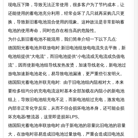
现电压下降，导致无法正常使用，很多客户为了节约成本，让
还能使用的蓄电池充分利用，经常会坏了几只就再采购几只更
换，导致新旧蓄电池混合使用的现象。这种故法是非常影响蓄
电池的使用寿命，同时也存在相当高的危险性。
为什么新旧蓄电池不能混用，我们简单介绍一下以下几点:
德国阳光蓄电池并联放电时:新旧电池组放电电流失去平衡，新
电池组提供“大电流”，而旧电池提供“小电流或无电流或负值电
流”，因而使新电池组导线发热发烫，加速导线老化，新电池过
放电加速新电池老化，易导致电池漏液，更严重些引发明火。
德国阳光蓄电池并联充电时: 由于旧电池组内阻相对大，本来
要给多组均分的充电电流这时基本全部加载在内阻小的新电池
组上，导致旧电池组充电不足，而新电池组过充电，激发电池
内部非正常化学反应，从而不但会损坏电池本身，还可能会损
坏充电器/整流器，这里即是损坏LPS。
德国阳光蓄电池串联放电时:由于新电池的容量比旧电池的容量
大，在放电时容易造成旧电池过量放电，严重会造成旧电池反