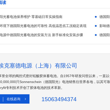
阅读
●
阳光蓄电池保养维护 零基础日常实操指南
德国阳
●
环境下德国阳光蓄电池的可靠性 高低温恶劣工况稳定表现
影响德
●
S电源中德国阳光蓄电池的安装方法 新手标准化安装步骤
德国阳
埃克塞德电源（上海）有限公司
享誉全球的阀控式密封铅酸胶体蓄电池。自1957年研发问世以来，一直以
40,000,000只Sonnenschein（德国阳光）电池销售往世界各地
dryfit专利技术开创了胶体电池的技术革新。
15063494374
在线咨询