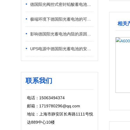
•
德国阳光阀控式密封铅酸蓄电池应用场景 民用弱电与商用供电适配解析
•
极端环境下德国阳光蓄电池的可靠性 高低温恶劣工况稳定表现
相关
•
影响德国阳光蓄电池内阻的原因有哪些？日常工况核心诱因解析
•
UPS电源中德国阳光蓄电池的安装方法 新手标准化安装步骤
联系我们
电话：15063494374
邮箱：1719780296@qq.com
地址：上海市静安区长寿路1111号悦
达889中心10楼