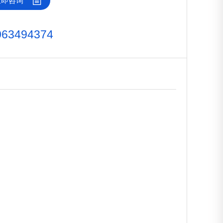
立即咨询
063494374