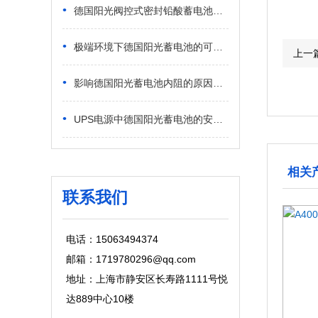
•
德国阳光阀控式密封铅酸蓄电池应用场景 民用弱电与商用供电适配解析
•
极端环境下德国阳光蓄电池的可靠性 高低温恶劣工况稳定表现
上一
•
影响德国阳光蓄电池内阻的原因有哪些？日常工况核心诱因解析
•
UPS电源中德国阳光蓄电池的安装方法 新手标准化安装步骤
相关
联系我们
电话：15063494374
邮箱：1719780296@qq.com
地址：上海市静安区长寿路1111号悦
达889中心10楼