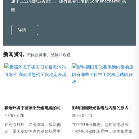
旗下工业能源业务部门。拥有世界知名的Sonnenschein®(德
国...
详情 →
新闻资讯
了解新资讯、见解和观点
极端环境下德国阳光蓄电池的可靠性 高低温恶劣工况稳定表现
影响德国阳光蓄电池内阻的原因有哪些？日常工况核心诱因解析
2026-07-29
2026-07-23
在高原野外、沿海潮湿、极寒偏
在企业UPS机房、监控弱电系统、
远、露天基站等户外基建场景中，
小型备用储能场景中，德国阳光蓄
普通蓄电池极易受温度骤···
电池凭借胶体免维护、稳···