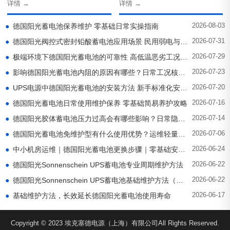
详情 →
详情 →
2026-08-03
●
德国阳光蓄电池保养维护 零基础日常实操指南
2026-07-31
●
德国阳光阀控式密封铅酸蓄电池应用场景 民用弱电与商用供电适配解析
2026-07-29
●
极端环境下德国阳光蓄电池的可靠性 高低温恶劣工况稳定表现
2026-07-23
●
影响德国阳光蓄电池内阻的原因有哪些？日常工况核心诱因解析
2026-07-20
●
UPS电源中德国阳光蓄电池的安装方法 新手标准化安装步骤
2026-07-16
●
德国阳光蓄电池日常使用维护保养 零基础简易养护攻略
2026-07-14
●
德国阳光胶体蓄电池压力过高会有哪些影响？日常隐性危害解析
2026-07-06
●
德国阳光蓄电池免维护型有什么使用优势？运维轻量化优选
2026-06-24
●
中小机房运维｜德国阳光蓄电池更换步骤｜零基础安全实操流程
2026-06-22
●
德国阳光Sonnenschein UPS蓄电池专业周期维护方法
2026-06-22
●
德国阳光Sonnenschein UPS蓄电池基础维护方法（零基础实操）
2026-06-17
●
基础维护方法，长效延长德国阳光蓄电池使用寿命
Copyright © 2023 埃克塞德电源（上海）有限公司All Rights Reserved.